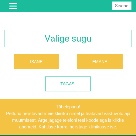
Sisene
Valige sugu
ISANE
EMANE
TAGASI
Tähelepanu!
Petturid helistavad meie kliiniku nimel ja teatavad vastuvõtu aja
muutmisest. Ärge jagage telefoni teel koode ega isiklikke
andmeid. Kahtluse korral helistage kliinikusse ise.