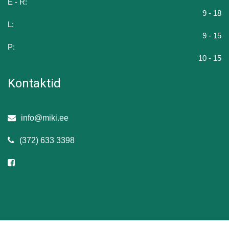
E - R:
9 - 18
L:
9 - 15
P:
10 - 15
Kontaktid
info@miki.ee
(372) 633 3398