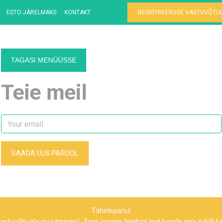
ESTO JÄRELMAKS
KONTAKT
REGISTREERUGE VASTUVÕTU
TAGASI MENÜÜSSE
Teie meil
SAADA UUS PAROOL
Tähelepanu!
vastuvõtu aja muutmisest. Ärge jagage telefoni teel koode ega isiklikk