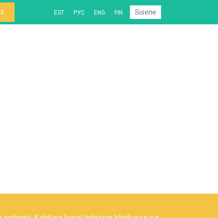
Sisene
LE
EST
РУС
ENG
FIN
e andmeid. Kahtluse korral helistage kliinikusse ise.