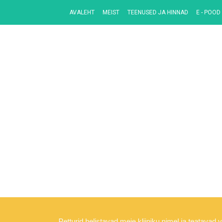
AVALEHT
MEIST
TEENUSED JA HINNAD
E - POOD
Petturid helistavad meie kliiniku nimel ja teatavad 